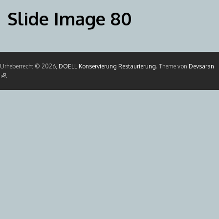
Slide Image 80
Urheberrecht © 2026,
DOELL Konservierung Restaurierung
. Theme von
Devsaran
(Link ist extern)
.