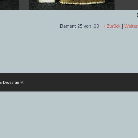
Element 25 von 100
« Zurück
|
Weiter
on
Devsaran
(Link ist extern)
.