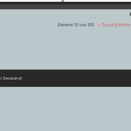
Element 33 von 100
« Zurück
|
Weiter
on
Devsaran
(Link ist extern)
.