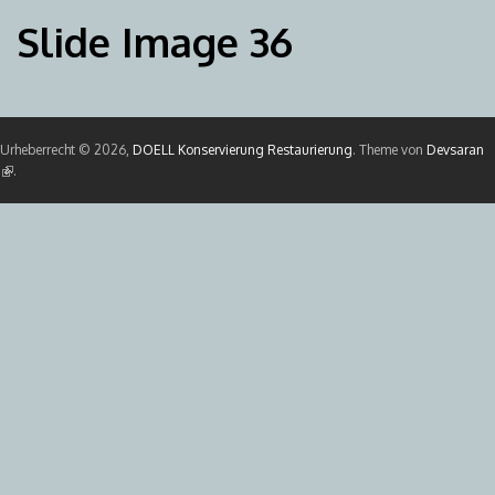
Slide Image 36
Urheberrecht © 2026,
DOELL Konservierung Restaurierung
. Theme von
Devsaran
(Link ist extern)
.