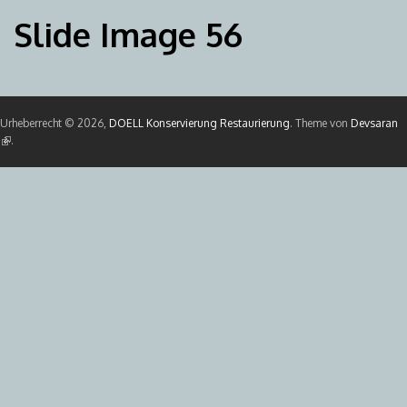
Slide Image 56
Urheberrecht © 2026,
DOELL Konservierung Restaurierung
. Theme von
Devsaran
(Link ist extern)
.