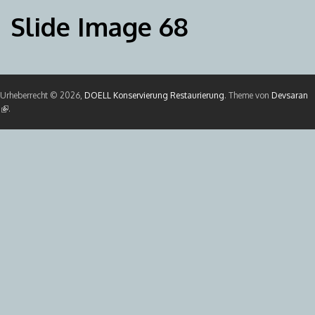
Slide Image 68
Urheberrecht © 2026,
DOELL Konservierung Restaurierung
. Theme von
Devsaran
(Link ist extern)
.